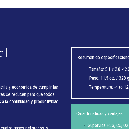
al
Resumen de especificacion
Tamaño: 5.1 x 2.8 x 2.0
Peso: 11.5 oz. / 328
cilla y económica de cumplir las
Temperatura: -4 to 12
ntes se reducen para que todos
 a la continuidad y productividad
Características y ventajas
Supervisa H2S, CO, O2
cuatro gases peligrosos, y