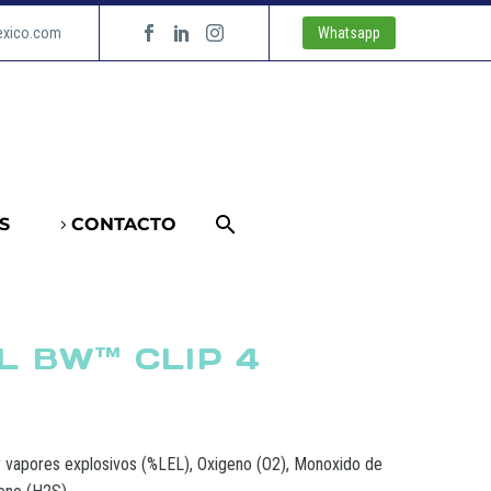
exico.com
Whatsapp
S
CONTACTO
 BW™ CLIP 4
y vapores explosivos (%LEL), Oxigeno (O2), Monoxido de