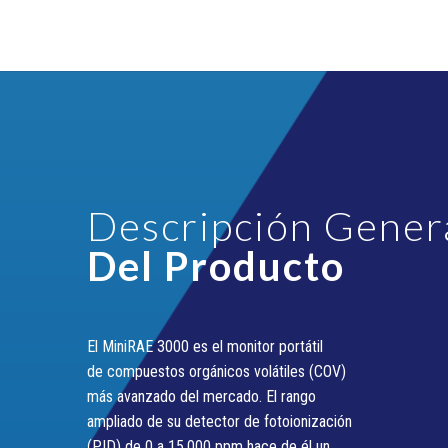
Descripción Gener
Del Producto
El MiniRAE 3000 es el monitor portátil
de compuestos orgánicos volátiles (COV)
más avanzado del mercado. El rango
ampliado de su detector de fotoionización
(PID) de 0 a 15.000 ppm hace de él un