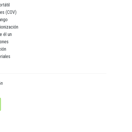
rtátil
les (COV)
ango
ionización
e él un
iones
ción
riales
ón