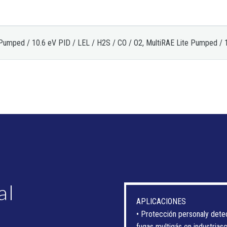
 Pumped / 10.6 eV PID / LEL / H2S / CO / O2, MultiRAE Lite Pumped / 
al
APLICACIONES
• Protección personaly dete
fugas multigás en industria