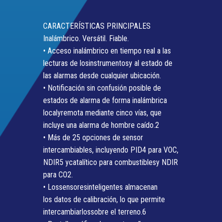
CARACTERÍSTICAS PRINCIPALES
Inalámbrico. Versátil. Fiable.
• Acceso inalámbrico en tiempo real a las
lecturas de losinstrumentosy al estado de
las alarmas desde cualquier ubicación.
• Notificación sin confusión posible de
estados de alarma de forma inalámbrica
localyremota mediante cinco vías, que
incluye una alarma de hombre caído.2
• Más de 25 opciones de sensor
intercambiables, incluyendo PID4 para VOC,
NDIR5 ycatalítico para combustiblesy NDIR
para CO2.
• Lossensoresinteligentes almacenan
los datos de calibración, lo que permite
intercambiarlossobre el terreno.6