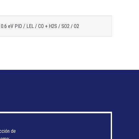
10.6 eV PID / LEL / CO + H2S / SO2 / O2
cción de
scomo: